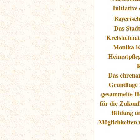
Initiativ
Bayerisch
Das Stad
Kreisheimat
Monika Ka
Heimatpfleg
R
Das ehrena
Grundlage 
gesammelte He
für die Zukunf
Bildung u
Möglichkeiten 