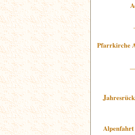
A
Pfarrkirche 
_
J
ahresrück
Alpenfahrt