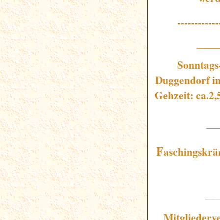
------------
_____
Sonntags
Duggendorf
im
Gehzeit: ca.2
__
F
aschingskrä
__
Mitgliederv