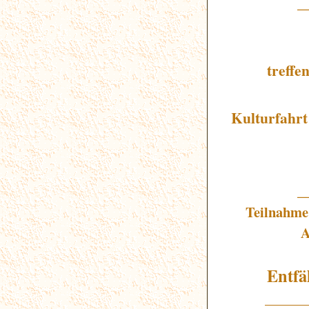
_
treffe
Kulturfahrt
_
Teilnahme
A
Entfä
______