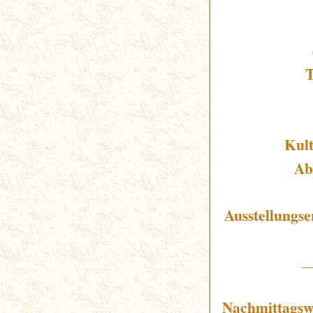
T
Kult
Ab
Ausstellungse
_
Nachmittagsw