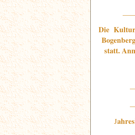
___
Die Kultur
Bogenberg 
statt. An
_
_
ahres
J