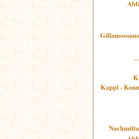
Abf
Gillamoosaus
_
Ku
Kappl - Konn
Nachmitta
Abf