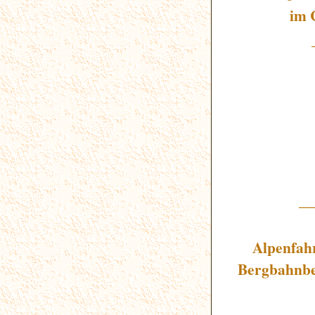
im 
_
Alpenfahr
Bergbahnbe