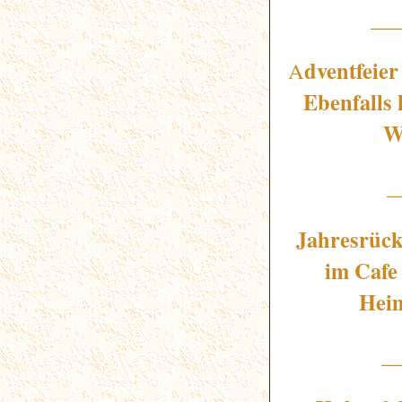
__
dventfeie
A
Ebenfalls
W
_
Jahresrück
im Cafe 
Heim
_