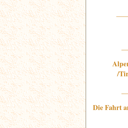
___
_
Alpen
/Ti
_
Die Fahrt a