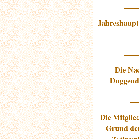
___
Jahreshaupt
___
Die Na
Duggendo
__
Die Mitglie
Grund der
Zeitpun