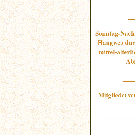
_
Sonntag-Nach
Hangweg durc
mittel-alterl
Ab
___
Mitgliederve
____________