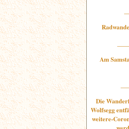
_
Radwander
___
Am Samstag
__
Die Wanderf
Wolfsegg entfä
weitere-Coro
werd