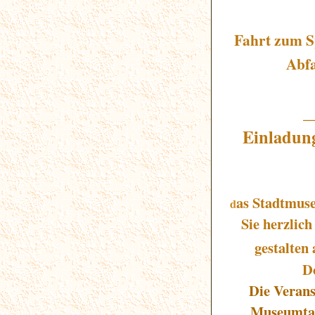
Fahrt zum S
Abfa
_
Einladun
as Stadtmus
d
Sie herzlic
gestalten
Do
Die Verans
Museumtage