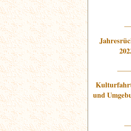
_
Jahresrüc
202
___
Kulturfahr
und Umgebu
_