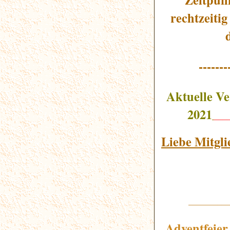
rechtzeiti
-------
Aktuelle V
2021
___
Liebe Mitgl
__________
Adventfeier