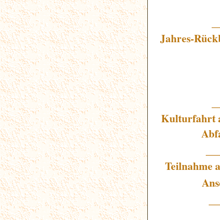
_
Jahres-Rückb
_
Kulturfahrt
Abf
__
Teilnahme a
Ansc
_