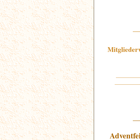
_
Mitglieder
_________
__________
_
Adventfe