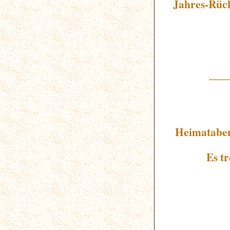
Jahres-Rück
___
Heimataben
Es t