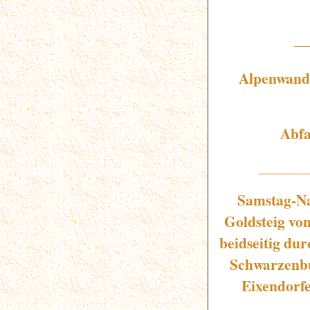
_
Alpenwand
Abfa
______
Samstag-Na
Goldsteig von
beidseitig du
Schwarzenbu
Eixendorfe