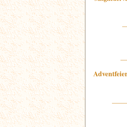
_
_
Adventfeie
____