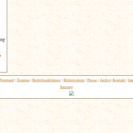
ung
6
Vorstand
|
Termine
|
Beitrittserklärung
|
Bildergalerie
|
Presse
|
Archiv
|
Kontakt
|
Im
Satzung