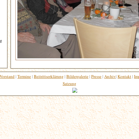
ng
Vorstand
|
Termine
|
Beitrittserklärung
|
Bildergalerie
|
Presse
|
Archiv
|
Kontakt
|
Im
Satzung