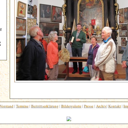
ng
2
Vorstand
|
Termine
|
Beitrittserklärung
|
Bildergalerie
|
Presse
|
Archiv
|
Kontakt
|
Im