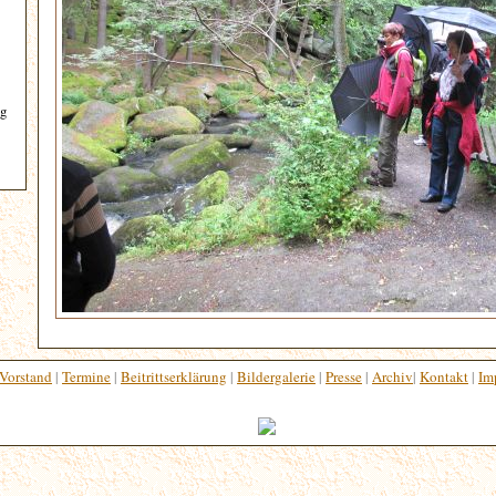
ng
Vorstand
|
Termine
|
Beitrittserklärung
|
Bildergalerie
|
Presse
|
Archiv
|
Kontakt
|
Im