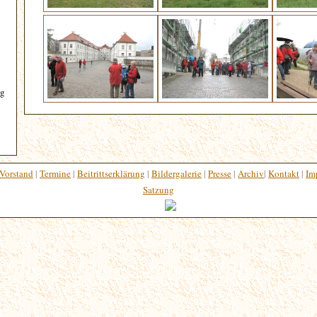
ng
Vorstand
|
Termine
|
Beitrittserklärung
|
Bildergalerie
|
Presse
|
Archiv
|
Kontakt
|
Im
Satzung